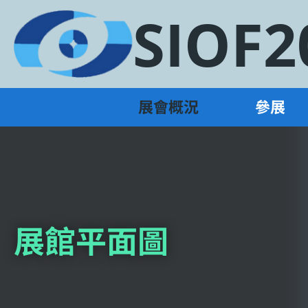
SIOF2
展會概況
參展
展館平面圖