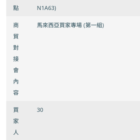
點
N1A63)
商
馬來西亞買家專場 (第一組)
貿
對
接
會
內
容
買
30
家
人