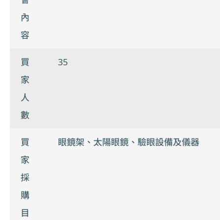
內
容
買
35
家
人
數
買
眼鏡架、太陽眼鏡、驗眼設備及儀器
家
採
購
目