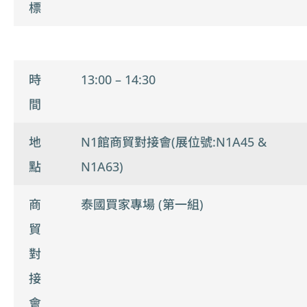
標
時
13:00 – 14:30
間
地
N1館商貿對接會(展位號:N1A45 &
點
N1A63)
商
泰國買家專場 (第一組)
貿
對
接
會