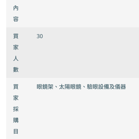
內
容
買
30
家
人
數
買
眼鏡架、太陽眼鏡、驗眼設備及儀器
家
採
購
目