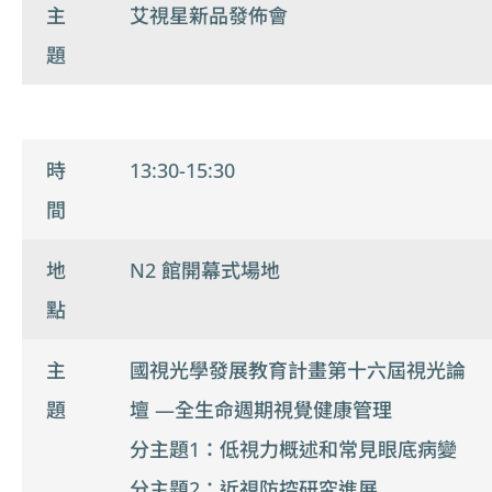
主
艾視星新品發佈會
題
時
13:30-15:30
間
地
N2 館開幕式場地
點
主
國視光學發展教育計畫第十六屆視光論
題
壇 —全生命週期視覺健康管理
分主題1：低視力概述和常見眼底病變
分主題2：近視防控研究進展