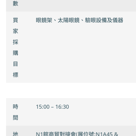
數
買
眼鏡架、太陽眼鏡、驗眼設備及儀器
家
採
購
目
標
時
15:00 – 16:30
間
地
N1館商貿對接會(展位號:N1A45 &