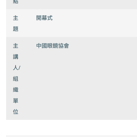
點
主
開幕式
題
主
中國眼鏡協會
講
人/
組
織
單
位