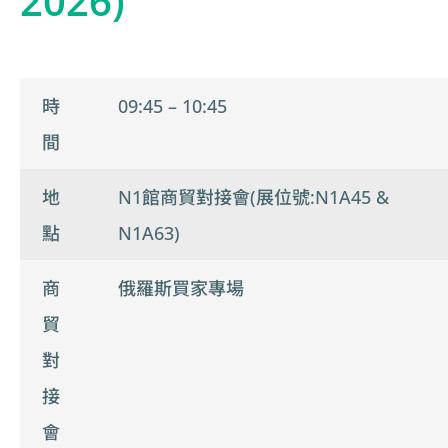
2026)
時
09:45 – 10:45
間
地
N1館商貿對接會(展位號:N1A45 &
點
N1A63)
商
俄羅斯買家專場
貿
對
接
會