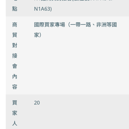
點
N1A63)
商
國際買家專場（一帶一路、非洲等國
貿
家）
對
接
會
內
容
買
20
家
人