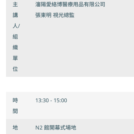
主
瀋陽愛絡博醫療用品有限公司
講
張東明 視光總監
人/
組
織
單
位
時
13:30 - 15:00
間
地
N2 館開幕式場地