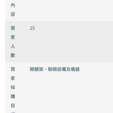
內
容
買
25
家
人
數
買
眼鏡架、驗眼設備及儀器
家
採
購
目