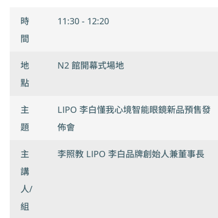
時
11:30 - 12:20
間
地
N2 館開幕式場地
點
主
LIPO 李白懂我心境智能眼鏡新品預售發
題
佈會
主
李照教 LIPO 李白品牌創始人兼董事長
講
人/
組