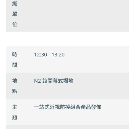
織
單
位
時
12:30 - 13:20
間
地
N2 館開幕式場地
點
主
一站式近視防控組合產品發佈
題