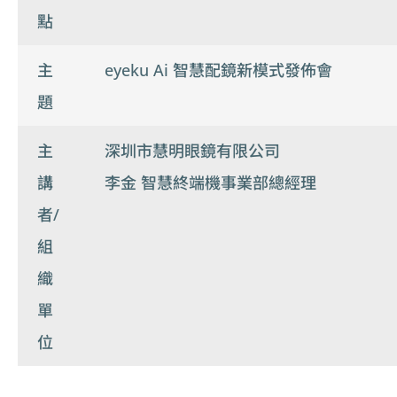
點
主
eyeku Ai 智慧配鏡新模式發佈會
題
主
深圳市慧明眼鏡有限公司
講
李金 智慧終端機事業部總經理
者/
組
織
單
位