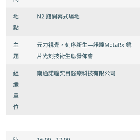
地
N2 館開幕式場地
點
主
元力視覺，刻序新生—諾瞳MetaRx 鏡
題
片光刻技術生態發佈會
組
南通諾瞳奕目醫療科技有限公司
織
單
位
時
16:00 - 17:00