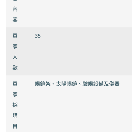
內
容
買
35
家
人
數
買
眼鏡架、太陽眼鏡、驗眼設備及儀器
家
採
購
目