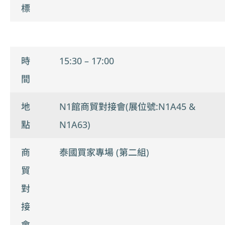
標
時
15:30 – 17:00
間
地
N1館商貿對接會(展位號:N1A45 &
點
N1A63)
商
泰國買家專場 (第二組)
貿
對
接
會