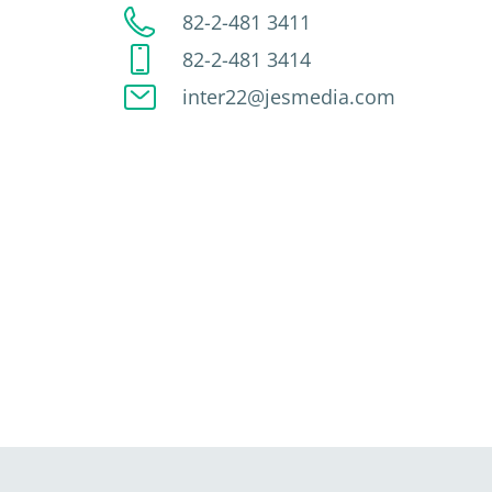
82-2-481 3411
82-2-481 3414
inter22@jesmedia.com