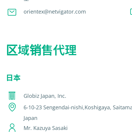
orientex@netvigator.com
区域销售代理
日本
Globiz Japan, Inc.
6-10-23 Sengendai-nishi,Koshigaya, Saitam
Japan
Mr. Kazuya Sasaki