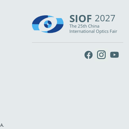
SIOF
2027
The 25th China
International Optics Fair
IA
.