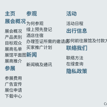
主页
参观
活动
展会概况
为何参观
活动日程
缐上预先登记
出行信息
展会概况
酒店住宿
产品类別
如何前往展馆及付款
办理签证所需的邀请函
目标观众
联络我们
买家推广计划
展商名单
新闻
展馆平面图
联络方法
展商推介
在缐查询
新闻稿及通讯
参展
隐私政策
参展费用
广告宣传
展位申请
下载中心
C